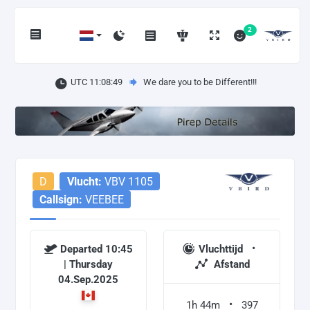
2
UTC 11:08:50
We dare you to be Different!!!
D
Vlucht:
VBV 1105
Callsign:
VEEBEE
Departed 10:45
Vluchttijd
| Thursday
Afstand
04.Sep.2025
1h 44m
397