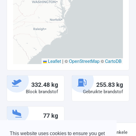
Leaflet
|
©
OpenStreetMap
©
CartoDB
332.48 kg
255.83 kg
Block brandstof
Gebruikte brandstof
77 kg
Overgebleven
brandstof
DISCLAIMER: V-Bird Virtual Airlines Group kan op geen enkele
This website uses cookies to ensure you get