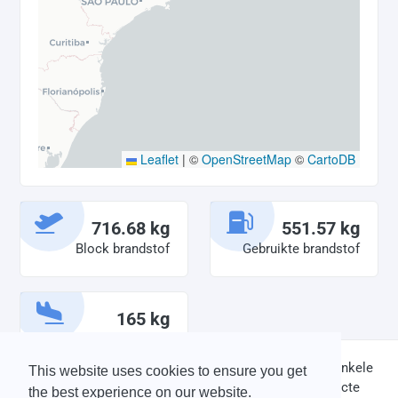
Leaflet
|
©
OpenStreetMap
©
CartoDB
716.68 kg
551.57 kg
Block brandstof
Gebruikte brandstof
165 kg
Overgebleven
brandstof
DISCLAIMER: V-Bird Virtual Airlines Group kan op geen enkele
This website uses cookies to ensure you get
wijze aansprakelijkheid aanvaarden voor directe of indirecte
the best experience on our website.