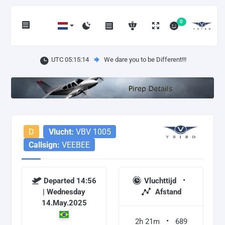
0
UTC 05:15:14
We dare you to be Different!!!
D
Vlucht:
VBV 1005
Callsign:
VEEBEE
Departed 14:56
Vluchttijd
| Wednesday
Afstand
14.May.2025
2h 21m
689