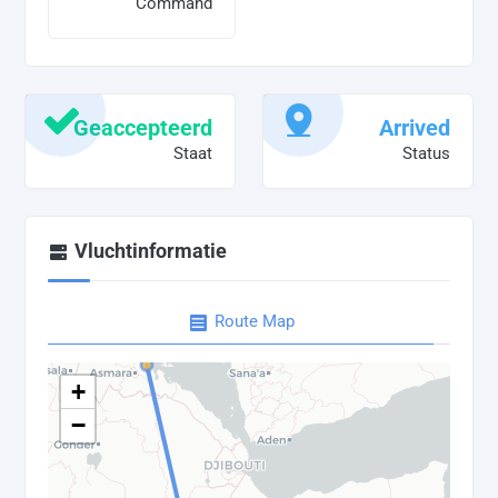
Command
Geaccepteerd
Arrived
Staat
Status
Vluchtinformatie
Route Map
+
−