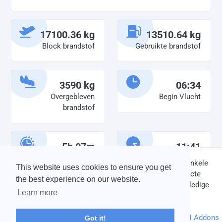
17100.36 kg
13510.64 kg
Block brandstof
Gebruikte brandstof
3590 kg
06:34
Overgebleven
Begin Vlucht
brandstof
5h 07m
11:41
Diensttijd
Einde vlucht
DISCLAIMER: V-Bird Virtual Airlines Group kan op geen enkele
This website uses cookies to ensure you get
wijze aansprakelijkheid aanvaarden voor directe of indirecte
the best experience on our website.
schade die is ontstaan ten gevolge van onjuiste of onvolledige
Learn more
informatie op deze website.
© 2004 - 2026 V-Bird Virtual Airlines Group |
Credits
Powered by
phpVMS
&
SPTheme
&
DH Addons
Got it!