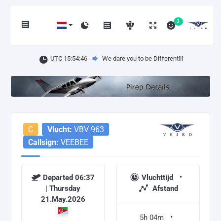
3
UTC 15:54:46
We dare you to be Different!!!
C
Vlucht:
VBV 963
Callsign:
VEEBEE
Departed 06:37
Vluchttijd
| Thursday
Afstand
21.May.2026
5h 04m