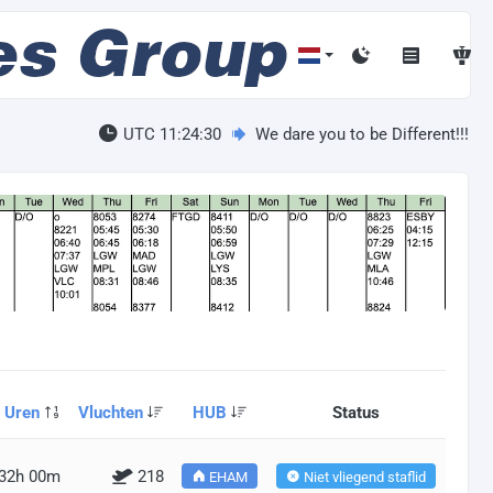
UTC 11:24:31
We dare you to be Different!!!
Uren
Vluchten
HUB
Status
32h 00m
218
EHAM
Niet vliegend staflid