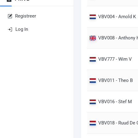
Registreer
VBV004 - Arnold K
Log In
VBV008 - Anthony 
VBV777 - Wim V
VBV011 - Theo B
VBV016 - Stef M
VBV018 - Ruud De 