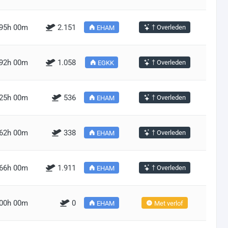
95h 00m
2.151
† Overleden
EHAM
92h 00m
1.058
† Overleden
EGKK
25h 00m
536
† Overleden
EHAM
62h 00m
338
† Overleden
EHAM
66h 00m
1.911
† Overleden
EHAM
00h 00m
0
EHAM
Met verlof