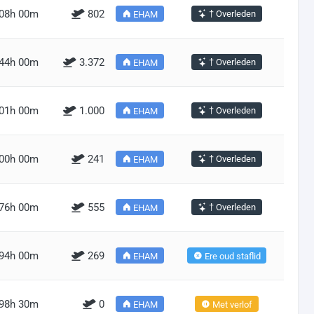
08h 00m
802
† Overleden
EHAM
44h 00m
3.372
† Overleden
EHAM
01h 00m
1.000
† Overleden
EHAM
00h 00m
241
† Overleden
EHAM
76h 00m
555
† Overleden
EHAM
94h 00m
269
EHAM
Ere oud staflid
98h 30m
0
EHAM
Met verlof