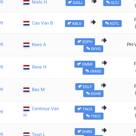
99
Niels H
SASJ
SLTJ
99
Cas Van B
KBLV
KSTL
EGPH
99
Kees A
PH-
EKVG
GMMI
99
Rene H
GMAD
EGLF
99
Bas M
EGHR
Centinus Van
TNCA
99
H
TNCC
EHRD
99
Teun L