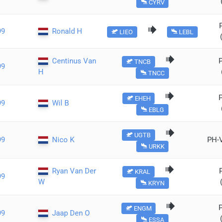
CYRV
99
Ronald H
LIEO
LEBL
Centinus Van
TNCB
99
H
TNCC
EHEH
99
Wil B
EBLG
UGTB
99
Nico K
PH-
URKK
Ryan Van Der
KRAL
99
W
KRYN
ENGM
99
Jaap Den O
ESSA