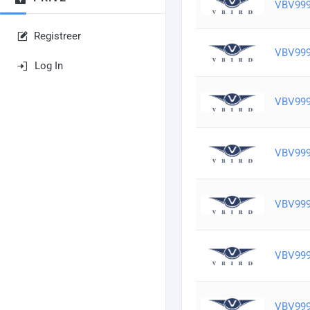
VBV99
Registreer
VBV99
Log In
VBV99
VBV99
VBV99
VBV99
VBV99