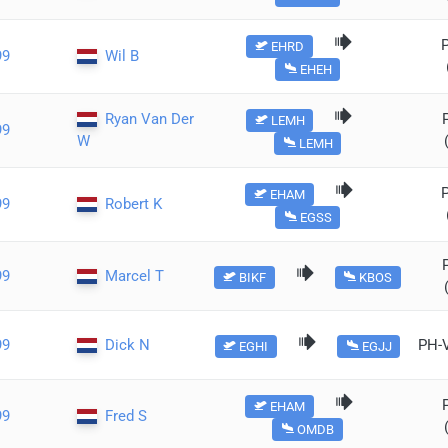
EHRD
99
Wil B
EHEH
Ryan Van Der
LEMH
99
W
LEMH
EHAM
99
Robert K
EGSS
99
Marcel T
BIKF
KBOS
99
Dick N
PH-
EGHI
EGJJ
EHAM
99
Fred S
OMDB