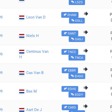
LSZS
EHAM
99
Leon Van D
EGLL
SANT
99
Niels H
SASJ
Centinus Van
TNCC
99
H
TNCA
EBBR
99
Cas Van B
EHGG
EGHS
99
Bas M
EGDY
CAR3
99
Aart De J