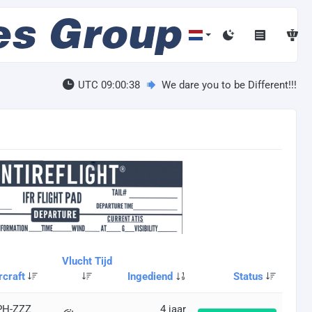
UTC 09:00:39
We dare you to be Different!!!
Vlucht Tijd
rcraft
Ingediend
Status
PH-ZZZ
4 jaar