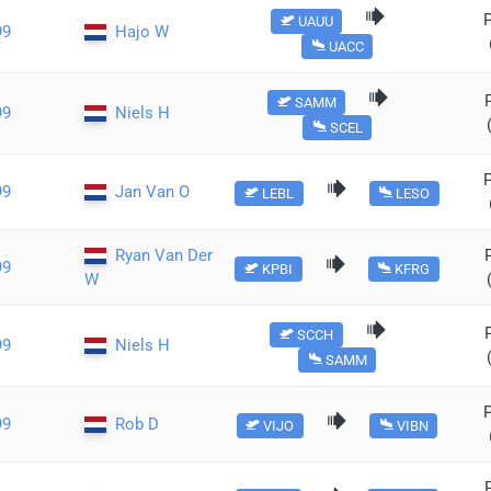
UAUU
99
Hajo W
UACC
SAMM
99
Niels H
SCEL
99
Jan Van O
LEBL
LESO
Ryan Van Der
99
KPBI
KFRG
W
SCCH
99
Niels H
SAMM
99
Rob D
VIJO
VIBN