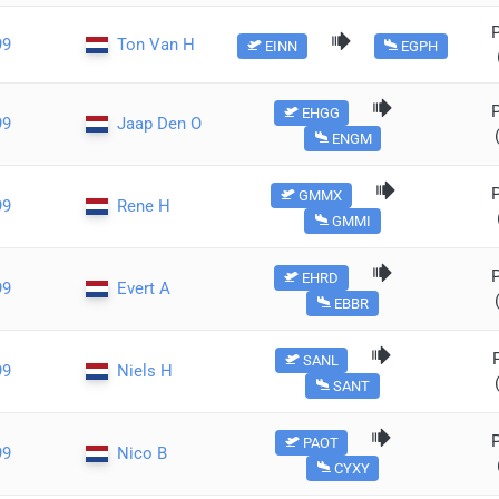
99
Ton Van H
EINN
EGPH
EHGG
99
Jaap Den O
ENGM
GMMX
99
Rene H
GMMI
EHRD
99
Evert A
EBBR
SANL
99
Niels H
SANT
PAOT
99
Nico B
CYXY