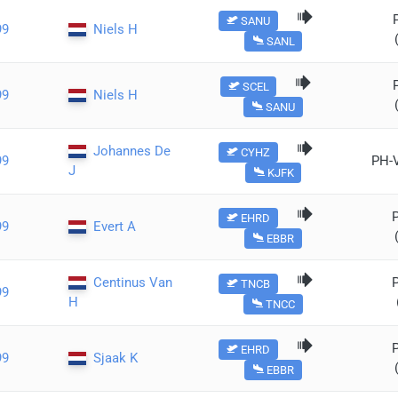
SANU
99
Niels H
SANL
SCEL
99
Niels H
SANU
Johannes De
CYHZ
99
PH-
J
KJFK
EHRD
99
Evert A
EBBR
Centinus Van
TNCB
99
H
TNCC
EHRD
99
Sjaak K
EBBR